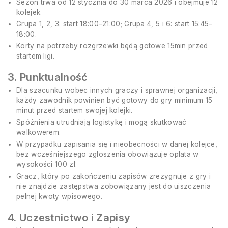
Sezon trwa od 12 stycznia do 30 marca 2026 i obejmuje 12
kolejek.
Grupa 1, 2, 3: start 18:00–21:00; Grupa 4, 5 i 6: start 15:45–
18:00.
Korty na potrzeby rozgrzewki będą gotowe 15min przed
startem ligi.
3. Punktualność
Dla szacunku wobec innych graczy i sprawnej organizacji,
każdy zawodnik powinien być gotowy do gry minimum 15
minut przed startem swojej kolejki.
Spóźnienia utrudniają logistykę i mogą skutkować
walkowerem.
W przypadku zapisania się i nieobecności w danej kolejce,
bez wcześniejszego zgłoszenia obowiązuje opłata w
wysokości 100 zł.
Gracz, który po zakończeniu zapisów zrezygnuje z gry i
nie znajdzie zastępstwa zobowiązany jest do uiszczenia
pełnej kwoty wpisowego.
4. Uczestnictwo i Zapisy