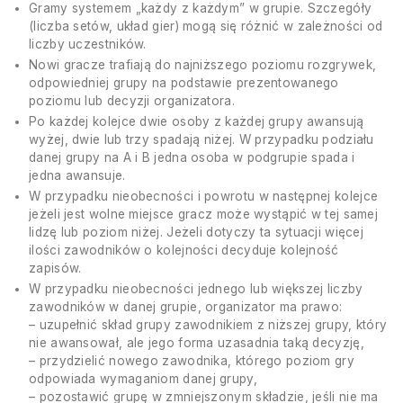
Gramy systemem „każdy z każdym” w grupie. Szczegóły
(liczba setów, układ gier) mogą się różnić w zależności od
liczby uczestników.
Nowi gracze trafiają do najniższego poziomu rozgrywek,
odpowiedniej grupy na podstawie prezentowanego
poziomu lub decyzji organizatora.
Po każdej kolejce dwie osoby z każdej grupy awansują
wyżej, dwie lub trzy spadają niżej. W przypadku podziału
danej grupy na A i B jedna osoba w podgrupie spada i
jedna awansuje.
W przypadku nieobecności i powrotu w następnej kolejce
jeżeli jest wolne miejsce gracz może wystąpić w tej samej
lidzę lub poziom niżej. Jeżeli dotyczy ta sytuacji więcej
ilości zawodników o kolejności decyduje kolejność
zapisów.
W przypadku nieobecności jednego lub większej liczby
zawodników w danej grupie, organizator ma prawo:
– uzupełnić skład grupy zawodnikiem z niższej grupy, który
nie awansował, ale jego forma uzasadnia taką decyzję,
– przydzielić nowego zawodnika, którego poziom gry
odpowiada wymaganiom danej grupy,
– pozostawić grupę w zmniejszonym składzie, jeśli nie ma