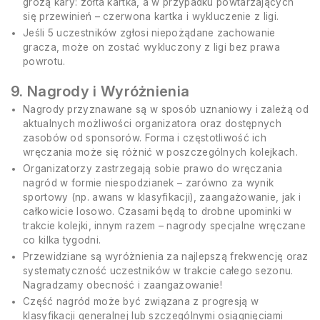
grożą kary: żółta kartka, a w przypadku powtarzających
się przewinień – czerwona kartka i wykluczenie z ligi.
Jeśli 5 uczestników zgłosi niepożądane zachowanie
gracza, może on zostać wykluczony z ligi bez prawa
powrotu.
9. Nagrody i Wyróżnienia
Nagrody przyznawane są w sposób uznaniowy i zależą od
aktualnych możliwości organizatora oraz dostępnych
zasobów od sponsorów. Forma i częstotliwość ich
wręczania może się różnić w poszczególnych kolejkach.
Organizatorzy zastrzegają sobie prawo do wręczania
nagród w formie niespodzianek – zarówno za wynik
sportowy (np. awans w klasyfikacji), zaangażowanie, jak i
całkowicie losowo. Czasami będą to drobne upominki w
trakcie kolejki, innym razem – nagrody specjalne wręczane
co kilka tygodni.
Przewidziane są wyróżnienia za najlepszą frekwencję oraz
systematyczność uczestników w trakcie całego sezonu.
Nagradzamy obecność i zaangażowanie!
Część nagród może być związana z progresją w
klasyfikacji generalnej lub szczególnymi osiągnięciami