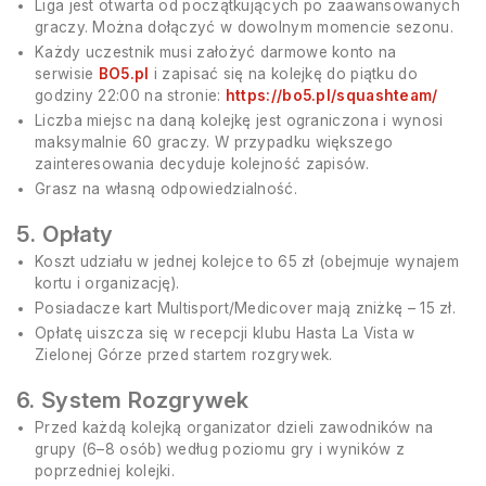
Liga jest otwarta od początkujących po zaawansowanych
graczy. Można dołączyć w dowolnym momencie sezonu.
Każdy uczestnik musi założyć darmowe konto na
serwisie
BO5.pl
i zapisać się na kolejkę do piątku do
godziny 22:00 na stronie:
https://bo5.pl/squashteam/
Liczba miejsc na daną kolejkę jest ograniczona i wynosi
maksymalnie 60 graczy. W przypadku większego
zainteresowania decyduje kolejność zapisów.
Grasz na własną odpowiedzialność.
5. Opłaty
Koszt udziału w jednej kolejce to 65 zł (obejmuje wynajem
kortu i organizację).
Posiadacze kart Multisport/Medicover mają zniżkę – 15 zł.
Opłatę uiszcza się w recepcji klubu Hasta La Vista w
Zielonej Górze przed startem rozgrywek.
6. System Rozgrywek
Przed każdą kolejką organizator dzieli zawodników na
grupy (6–8 osób) według poziomu gry i wyników z
poprzedniej kolejki.