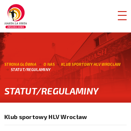
STRONA GŁÓWNA
O NAS
KLUB SPORTOWY HLV WROCŁAW
STATUT/REGULAMINY
STATUT/REGULAMINY
Klub sportowy HLV Wrocław