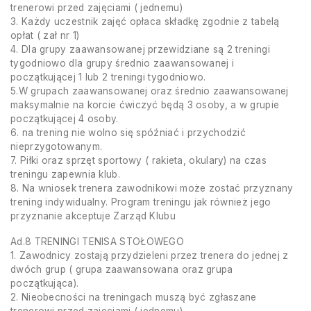
trenerowi przed zajęciami ( jednemu)
3. Każdy uczestnik zajęć opłaca składkę zgodnie z tabelą
opłat ( zał nr 1)
4. Dla grupy zaawansowanej przewidziane są 2 treningi
tygodniowo dla grupy średnio zaawansowanej i
początkującej 1 lub 2 treningi tygodniowo.
5.W grupach zaawansowanej oraz średnio zaawansowanej
maksymalnie na korcie ćwiczyć będą 3 osoby, a w grupie
początkującej 4 osoby.
6. na trening nie wolno się spóźniać i przychodzić
nieprzygotowanym.
7. Piłki oraz sprzęt sportowy ( rakieta, okulary) na czas
treningu zapewnia klub.
8. Na wniosek trenera zawodnikowi może zostać przyznany
trening indywidualny. Program treningu jak również jego
przyznanie akceptuje Zarząd Klubu
Ad.8 TRENINGI TENISA STOŁOWEGO
1. Zawodnicy zostają przydzieleni przez trenera do jednej z
dwóch grup ( grupa zaawansowana oraz grupa
początkująca).
2. Nieobecności na treningach muszą być zgłaszane
trenerowi przed zajęciami ( jednemu)