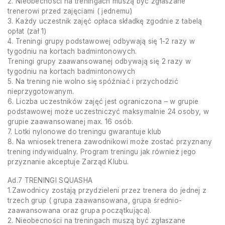
2. Nieobecności na treningach muszą być zgłaszane
trenerowi przed zajęciami ( jednemu)
3. Każdy uczestnik zajęć opłaca składkę zgodnie z tabelą
opłat (zał 1)
4. Treningi grupy podstawowej odbywają się 1-2 razy w
tygodniu na kortach badmintonowych.
Treningi grupy zaawansowanej odbywają się 2 razy w
tygodniu na kortach badmintonowych
5. Na trening nie wolno się spóźniać i przychodzić
nieprzygotowanym.
6. Liczba uczestników zajęć jest ograniczona – w grupie
podstawowej może uczestniczyć maksymalnie 24 osoby, w
grupie zaawansowanej max. 16 osób.
7. Lotki nylonowe do treningu gwarantuje klub
8. Na wniosek trenera zawodnikowi może zostać przyznany
trening indywidualny. Program treningu jak również jego
przyznanie akceptuje Zarząd Klubu.
Ad.7 TRENINGI SQUASHA
1.Zawodnicy zostają przydzieleni przez trenera do jednej z
trzech grup ( grupa zaawansowana, grupa średnio-
zaawansowana oraz grupa początkująca).
2. Nieobecności na treningach muszą być zgłaszane