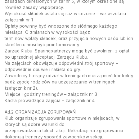
zasadach określonych w zał nr 5, w którym określone są
również zasady współpracy.
Wysokość składek ustala się raz w sezonie – we wrześniu
załącznik nr 1
Opłaty powinny być wnoszone do siódmego każdego
miesiąca. O zmianach w wysokości bądź
terminów wpłaty składek, oraz przyjęcia nowych osób lub ich
skreśleniu musi być poinformowany
Zarząd Klubu. Sparingpartnerzy mogą być zwolnieni z opłat
po uprzedniej akceptacji Zarządu Klubu.
Na zajęciach obowiązuje odpowiedni strój sportowy –
odpowiednie obuwie i rakieta do gry.
Zawodnicy biorący udział w treningach muszą mieć kontrakty
bądź zgodę rodziców na uczęszczanie w treningach
(załącznik nr 2).
Miejsce i godziny treningów – załącznik nr 3
Kadra prowadząca zajęcia – załącznik nr 4
Ad.2 ORGANIZACJA ZGRUPOWAŃ
Klub organizuje zgrupowania sportowe w miejscach, w
których są dobre warunki do
przeprowadzania takich akcji. Rekrutacji na zgrupowania
dokonują trenerzy spośród zawodników sekcji.