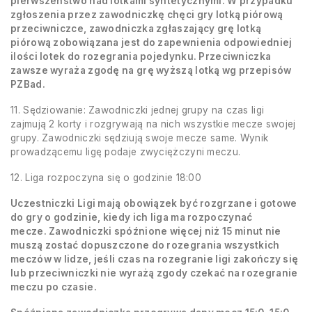
pierwszeństwo nad lotkami syntetycznymi. W przypadku
zgłoszenia przez zawodniczkę chęci gry lotką piórową
przeciwniczce, zawodniczka zgłaszający grę lotką
piórową zobowiązana jest do zapewnienia odpowiedniej
ilości lotek do rozegrania pojedynku. Przeciwniczka
zawsze wyraża zgodę na grę wyższą lotką wg przepisów
PZBad.
11. Sędziowanie: Zawodniczki jednej grupy na czas ligi
zajmują 2 korty i rozgrywają na nich wszystkie mecze swojej
grupy. Zawodniczki sędziują swoje mecze same. Wynik
prowadzącemu ligę podaje zwyciężczyni meczu.
12. Liga rozpoczyna się o godzinie 18:00
Uczestniczki Ligi
mają obowiązek być rozgrzane i gotowe
do gry o godzinie, kiedy ich liga ma rozpoczynać
mecze.
Zawodniczki spóźnione więcej niż 15 minut
nie
muszą zostać dopuszczone do rozegrania wszystkich
meczów w lidze, jeśli czas na rozegranie ligi zakończy się
lub przeciwniczki nie wyrażą zgody czekać na rozegranie
meczu po czasie.