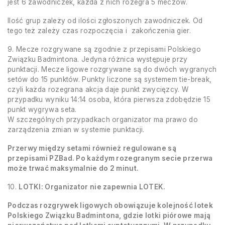
jest 6 zawodniczek, każda z nich rozegra 5 meczów.
Ilość grup zależy od ilości zgłoszonych zawodniczek. Od
tego też zależy czas rozpoczęcia i zakończenia gier.
9. Mecze rozgrywane są zgodnie z przepisami Polskiego
Związku Badmintona. Jedyna różnica występuje przy
punktacji. Mecze ligowe rozgrywane są do dwóch wygranych
setów do 15 punktów. Punkty liczone są systemem tie-break,
czyli każda rozegrana akcja daje punkt zwycięzcy. W
przypadku wyniku 14:14 osoba, która pierwsza zdobędzie 15
punkt wygrywa seta.
W szczególnych przypadkach organizator ma prawo do
zarządzenia zmian w systemie punktacji.
Przerwy między setami również regulowane są
przepisami PZBad. Po każdym rozegranym secie przerwa
może trwać maksymalnie do 2 minut.
10.
LOTKI: Organizator nie zapewnia LOTEK.
Podczas rozgrywek ligowych obowiązuje kolejność lotek
Polskiego Związku Badmintona, gdzie lotki piórowe mają