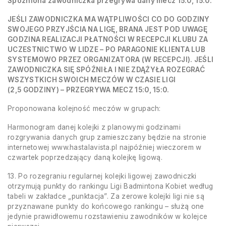
Spóźniona zawodniczka przegrywa dany mecz 15:0, 15:0.
JEŚLI ZAWODNICZKA MA WĄTPLIWOŚCI CO DO GODZINY
SWOJEGO PRZYJŚCIA NA LIGĘ, BRANA JEST POD UWAGĘ
GODZINA REALIZACJI PŁATNOŚCI W RECEPCJI KLUBU ZA
UCZESTNICTWO W LIDZE – PO PARAGONIE KLIENTA LUB
SYSTEMOWO PRZEZ ORGANIZATORA (W RECEPCJI). JEŚLI
ZAWODNICZKA SIĘ SPÓŹNIŁA I NIE ZDĄŻYŁA ROZEGRAĆ
WSZYSTKICH SWOICH MECZÓW W CZASIE LIGI
(2,5 GODZINY) – PRZEGRYWA MECZ 15:0, 15:0.
Proponowana kolejność meczów w grupach:
Harmonogram danej kolejki z planowymi godzinami
rozgrywania danych grup zamieszczany będzie na stronie
internetowej www.hastalavista.pl najpóźniej wieczorem w
czwartek poprzedzający daną kolejkę ligową.
13. Po rozegraniu regularnej kolejki ligowej zawodniczki
otrzymują punkty do rankingu Ligi Badmintona Kobiet według
tabeli w zakładce „punktacja”. Za zerowe kolejki ligi nie są
przyznawane punkty do końcowego rankingu – służą one
jedynie prawidłowemu rozstawieniu zawodników w kolejce