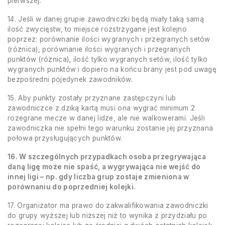
pierwszej.
14. Jeśli w danej grupie zawodniczki będą miały taką samą
ilość zwycięstw, to miejsce rozstrzygane jest kolejno
poprzez: porównanie ilości wygranych i przegranych setów
(różnica), porównanie ilości wygranych i przegranych
punktów (różnica), ilość tylko wygranych setów, ilość tylko
wygranych punktów i dopiero na końcu brany jest pod uwagę
bezpośredni pojedynek zawodników.
15. Aby punkty zostały przyznane zastępczyni lub
zawodniczce z dziką kartą musi ona wygrać minimum 2
rozegrane mecze w danej lidze, ale nie walkowerami. Jeśli
zawodniczka nie spełni tego warunku zostanie jej przyznana
połowa przysługujących punktów.
16. W szczególnych przypadkach osoba przegrywająca
daną ligę może nie spaść, a wygrywająca nie wejść do
innej ligi – np. gdy liczba grup zostaje zmieniona w
porównaniu do poprzedniej kolejki.
17. Organizator ma prawo do zakwalifikowania zawodniczki
do grupy wyższej lub niższej niż to wynika z przydziału po