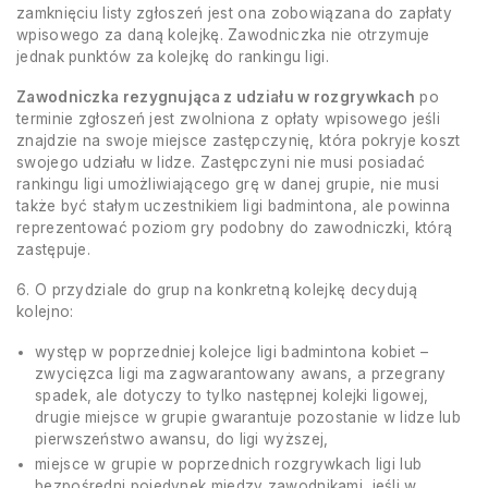
zamknięciu listy zgłoszeń jest ona zobowiązana do zapłaty
wpisowego za daną kolejkę. Zawodniczka nie otrzymuje
jednak punktów za kolejkę do rankingu ligi.
Zawodniczka rezygnująca z udziału w rozgrywkach
po
terminie zgłoszeń jest zwolniona z opłaty wpisowego jeśli
znajdzie na swoje miejsce zastępczynię, która pokryje koszt
swojego udziału w lidze. Zastępczyni nie musi posiadać
rankingu ligi umożliwiającego grę w danej grupie, nie musi
także być stałym uczestnikiem ligi badmintona, ale powinna
reprezentować poziom gry podobny do zawodniczki, którą
zastępuje.
6. O przydziale do grup na konkretną kolejkę decydują
kolejno:
występ w poprzedniej kolejce ligi badmintona kobiet –
zwycięzca ligi ma zagwarantowany awans, a przegrany
spadek, ale dotyczy to tylko następnej kolejki ligowej,
drugie miejsce w grupie gwarantuje pozostanie w lidze lub
pierwszeństwo awansu, do ligi wyższej,
miejsce w grupie w poprzednich rozgrywkach ligi lub
bezpośredni pojedynek między zawodnikami, jeśli w