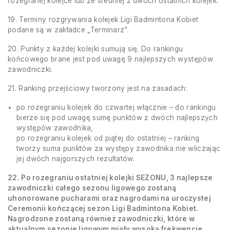
rozegranej kolejce lub ze średniej z dwóch ostatnich kolejek.
19. Terminy rozgrywania kolejek Ligi Badmintona Kobiet
podane są w zakładce „Terminarz”.
20. Punkty z każdej kolejki sumują się. Do rankingu
końcowego brane jest pod uwagę 9 najlepszych występów
zawodniczki.
21. Ranking przejściowy tworzony jest na zasadach:
po rozegraniu kolejek do czwartej włącznie – do rankingu
bierze się pod uwagę sumę punktów z dwóch najlepszych
występów zawodnika,
po rozegraniu kolejek od piątej do ostatniej – ranking
tworzy suma punktów za występy zawodnika nie wliczając
jej dwóch najgorszych rezultatów.
22. Po rozegraniu ostatniej kolejki
SEZONU
, 3 najlepsze
zawodniczki całego sezonu ligowego zostaną
uhonorowane pucharami oraz nagrodami na uroczystej
Ceremonii kończącej sezon Ligi Badmintona Kobiet.
Nagrodzone zostaną również zawodniczki, które w
aktualnym sezonie ligowym miały wysoką frekwencję