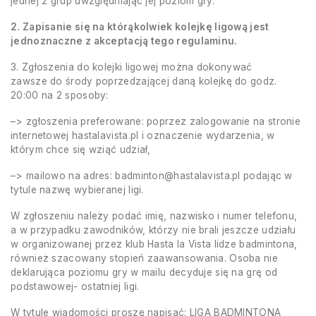
jednej z grup uwzględniając jej poziom gry.
2. Zapisanie się na którąkolwiek kolejkę ligową jest
jednoznaczne z akceptacją tego regulaminu.
3. Zgłoszenia do kolejki ligowej można dokonywać
zawsze do środy poprzedzającej daną kolejkę do godz.
20:00 na 2 sposoby:
–> zgłoszenia preferowane: poprzez zalogowanie na stronie
internetowej hastalavista.pl i oznaczenie wydarzenia, w
którym chce się wziąć udział,
–> mailowo na adres: badminton@hastalavista.pl podając w
tytule nazwę wybieranej ligi.
W zgłoszeniu należy podać imię, nazwisko i numer telefonu,
a w przypadku zawodników, którzy nie brali jeszcze udziału
w organizowanej przez klub Hasta la Vista lidze badmintona,
również szacowany stopień zaawansowania. Osoba nie
deklarująca poziomu gry w mailu decyduje się na grę od
podstawowej- ostatniej ligi.
W tytule wiadomości proszę napisać: LIGA BADMINTONA