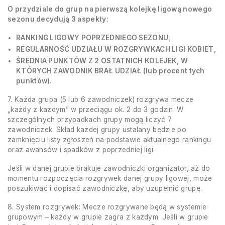
O przydziale do grup na pierwszą kolejkę ligową nowego
sezonu decydują 3 aspekty:
RANKING LIGOWY POPRZEDNIEGO SEZONU,
REGULARNOŚĆ UDZIAŁU W ROZGRYWKACH LIGI
KOBIET
,
ŚREDNIA PUNKTÓW Z 2 OSTATNICH KOLEJEK, W
KTÓRYCH ZAWODNIK BRAŁ UDZIAŁ (lub procent tych
punktów).
7. Każda grupa (5 lub 6 zawodniczek) rozgrywa mecze
„każdy z każdym” w przeciągu ok. 2 do 3 godzin. W
szczególnych przypadkach grupy mogą liczyć 7
zawodniczek. Skład każdej grupy ustalany będzie po
zamknięciu listy zgłoszeń na podstawie aktualnego rankingu
oraz awansów i spadków z poprzedniej ligi.
Jeśli w danej grupie brakuje zawodniczki organizator, aż do
momentu rozpoczęcia rozgrywek danej grupy ligowej, może
poszukiwać i dopisać zawodniczkę, aby uzupełnić grupę.
8. System rozgrywek: Mecze rozgrywane będą w systemie
grupowym – każdy w grupie zagra z każdym. Jeśli w grupie