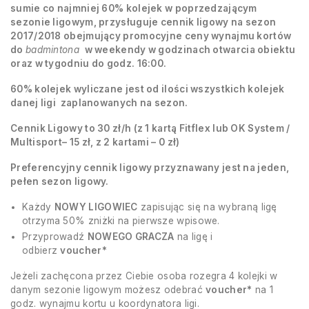
sumie co najmniej 60% kolejek w poprzedzającym
sezonie ligowym, przysługuje cennik ligowy na sezon
2017/2018 obejmujący promocyjne ceny wynajmu kortów
do
badmintona
w weekendy w godzinach otwarcia obiektu
oraz w tygodniu do godz. 16:00.
60% kolejek wyliczane jest od ilości wszystkich kolejek
danej ligi zaplanowanych na sezon.
Cennik Ligowy to 30 zł/h (z 1 kartą Fitflex lub OK System /
Multisport– 15 zł, z 2 kartami – 0 zł)
Preferencyjny cennik ligowy przyznawany jest na jeden,
pełen sezon ligowy.
Każdy
NOWY LIGOWIEC
zapisując się na wybraną ligę
otrzyma 50% zniżki na pierwsze wpisowe.
Przyprowadź
NOWEGO GRACZA
na ligę i
odbierz
voucher*
Jeżeli zachęcona przez Ciebie osoba rozegra 4 kolejki w
danym sezonie ligowym możesz odebrać
voucher*
na 1
godz. wynajmu kortu u koordynatora ligi.